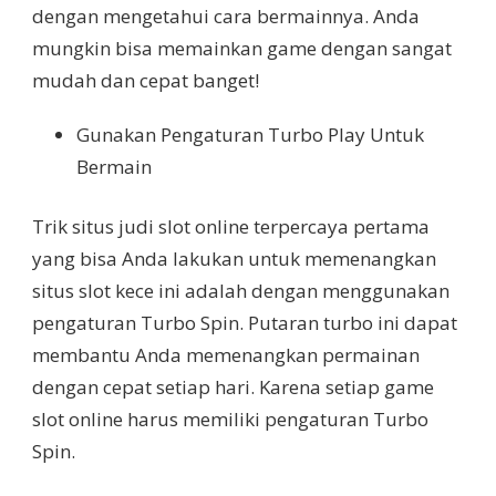
dengan mengetahui cara bermainnya. Anda
mungkin bisa memainkan game dengan sangat
mudah dan cepat banget!
Gunakan Pengaturan Turbo Play Untuk
Bermain
Trik situs judi slot online terpercaya pertama
yang bisa Anda lakukan untuk memenangkan
situs slot kece ini adalah dengan menggunakan
pengaturan Turbo Spin. Putaran turbo ini dapat
membantu Anda memenangkan permainan
dengan cepat setiap hari. Karena setiap game
slot online harus memiliki pengaturan Turbo
Spin.