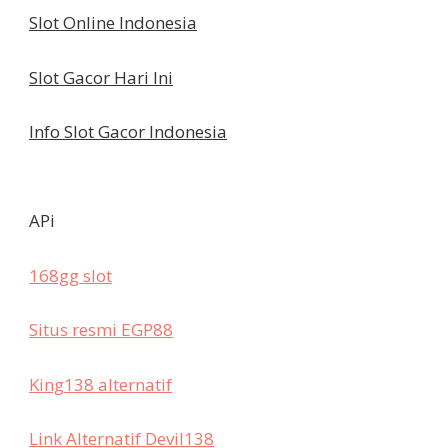
Slot Online Indonesia
Slot Gacor Hari Ini
Info Slot Gacor Indonesia
APi
168gg slot
Situs resmi EGP88
King138 alternatif
Link Alternatif Devil138