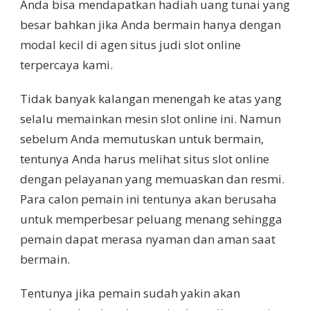
Anda bisa mendapatkan hadiah uang tunai yang
besar bahkan jika Anda bermain hanya dengan
modal kecil di agen situs judi slot online
terpercaya kami.
Tidak banyak kalangan menengah ke atas yang
selalu memainkan mesin slot online ini. Namun
sebelum Anda memutuskan untuk bermain,
tentunya Anda harus melihat situs slot online
dengan pelayanan yang memuaskan dan resmi.
Para calon pemain ini tentunya akan berusaha
untuk memperbesar peluang menang sehingga
pemain dapat merasa nyaman dan aman saat
bermain.
Tentunya jika pemain sudah yakin akan