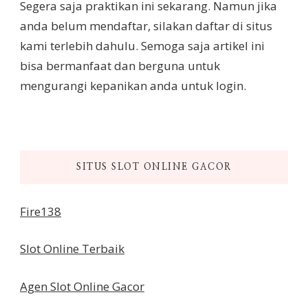
Segera saja praktikan ini sekarang. Namun jika
anda belum mendaftar, silakan daftar di situs
kami terlebih dahulu. Semoga saja artikel ini
bisa bermanfaat dan berguna untuk
mengurangi kepanikan anda untuk login.
SITUS SLOT ONLINE GACOR
Fire138
Slot Online Terbaik
Agen Slot Online Gacor