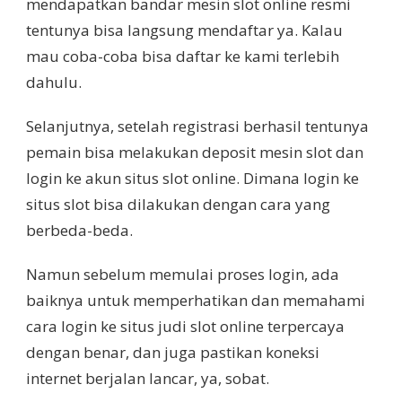
mendapatkan bandar mesin slot online resmi
tentunya bisa langsung mendaftar ya. Kalau
mau coba-coba bisa daftar ke kami terlebih
dahulu.
Selanjutnya, setelah registrasi berhasil tentunya
pemain bisa melakukan deposit mesin slot dan
login ke akun situs slot online. Dimana login ke
situs slot bisa dilakukan dengan cara yang
berbeda-beda.
Namun sebelum memulai proses login, ada
baiknya untuk memperhatikan dan memahami
cara login ke situs judi slot online terpercaya
dengan benar, dan juga pastikan koneksi
internet berjalan lancar, ya, sobat.