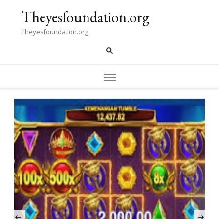
Theyesfoundation.org
Theyesfoundation.org
‹