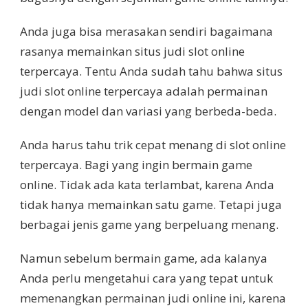
Anda juga bisa merasakan sendiri bagaimana
rasanya memainkan situs judi slot online
terpercaya. Tentu Anda sudah tahu bahwa situs
judi slot online terpercaya adalah permainan
dengan model dan variasi yang berbeda-beda.
Anda harus tahu trik cepat menang di slot online
terpercaya. Bagi yang ingin bermain game
online. Tidak ada kata terlambat, karena Anda
tidak hanya memainkan satu game. Tetapi juga
berbagai jenis game yang berpeluang menang.
Namun sebelum bermain game, ada kalanya
Anda perlu mengetahui cara yang tepat untuk
memenangkan permainan judi online ini, karena