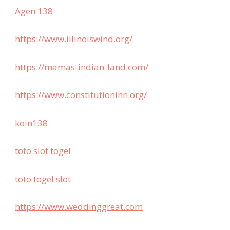
Agen 138
https://www.illinoiswind.org/
https://mamas-indian-land.com/
https://www.constitutioninn.org/
koin138
toto slot togel
toto togel slot
https://www.weddinggreat.com