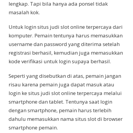
lengkap. Tapi bila hanya ada ponsel tidak
masalah kok.
Untuk login situs judi slot online terpercaya dari
komputer. Pemain tentunya harus memasukkan
username dan password yang diterima setelah
registrasi berhasil, kemudian juga memasukkan
kode verifikasi untuk login supaya berhasil.
Seperti yang disebutkan di atas, pemain jangan
risau karena pemain juga dapat masuk atau
login ke situs judi slot online terpercaya melalui
smartphone dan tablet. Tentunya saat login
dengan smartphone, pemain harus terlebih
dahulu memasukkan nama situs slot di browser
smartphone pemain.