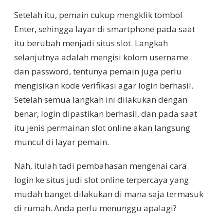
Setelah itu, pemain cukup mengklik tombol
Enter, sehingga layar di smartphone pada saat
itu berubah menjadi situs slot. Langkah
selanjutnya adalah mengisi kolom username
dan password, tentunya pemain juga perlu
mengisikan kode verifikasi agar login berhasil.
Setelah semua langkah ini dilakukan dengan
benar, login dipastikan berhasil, dan pada saat
itu jenis permainan slot online akan langsung
muncul di layar pemain.
Nah, itulah tadi pembahasan mengenai cara
login ke situs judi slot online terpercaya yang
mudah banget dilakukan di mana saja termasuk
di rumah. Anda perlu menunggu apalagi?