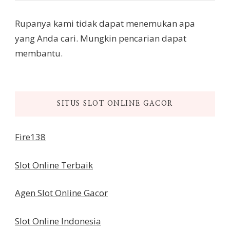
Rupanya kami tidak dapat menemukan apa
yang Anda cari. Mungkin pencarian dapat
membantu.
SITUS SLOT ONLINE GACOR
Fire138
Slot Online Terbaik
Agen Slot Online Gacor
Slot Online Indonesia