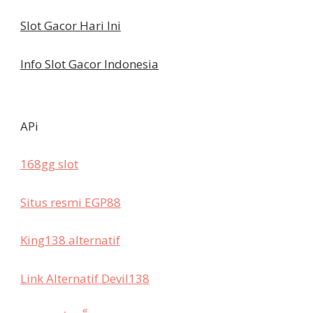
Slot Gacor Hari Ini
Info Slot Gacor Indonesia
APi
168gg slot
Situs resmi EGP88
King138 alternatif
Link Alternatif Devil138