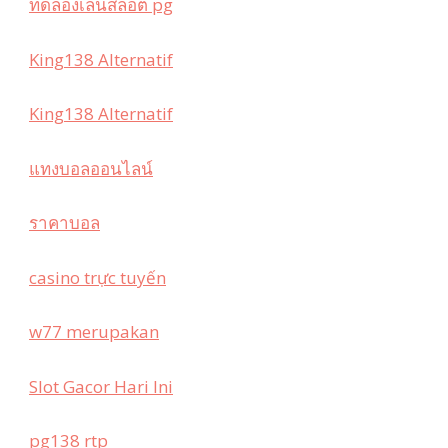
ทดลองเล่นสล็อต pg
King138 Alternatif
King138 Alternatif
แทงบอลออนไลน์
ราคาบอล
casino trực tuyến
w77 merupakan
Slot Gacor Hari Ini
pg138 rtp