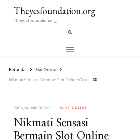
Theyesfoundation.org
Theyesfoundation.org
Beranda
Slot Online
Nikmati Sensasi Bermain Slot Online Gratis!
PADA
JANUARI 28, 2026
SLOT ONLINE
Nikmati Sensasi
Bermain Slot Online