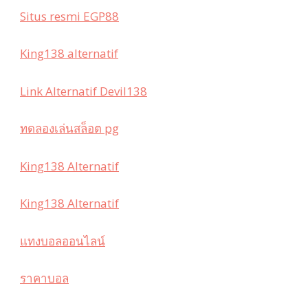
Situs resmi EGP88
King138 alternatif
Link Alternatif Devil138
ทดลองเล่นสล็อต pg
King138 Alternatif
King138 Alternatif
แทงบอลออนไลน์
ราคาบอล