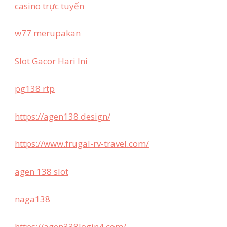
casino trực tuyến
w77 merupakan
Slot Gacor Hari Ini
pg138 rtp
https://agen138.design/
https://www.frugal-rv-travel.com/
agen 138 slot
naga138
https://agen338login4.com/