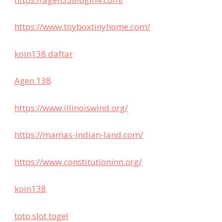
https://www.toyboxtinyhome.com/
koin138 daftar
Agen 138
https://www.illinoiswind.org/
https://mamas-indian-land.com/
https://www.constitutioninn.org/
koin138
toto slot togel