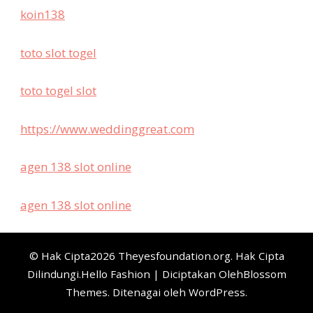
koin138
toto slot togel
toto togel slot
https://www.weddinggreat.com
agen 138 slot online
agen 138 slot online
© Hak Cipta2026
Theyesfoundation.org
. Hak Cipta
Dilindungi.Hello Fashion | Diciptakan Oleh
Blossom
Themes
. Ditenagai oleh
WordPress
.