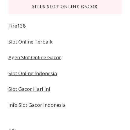
SITUS SLOT ONLINE GACOR
Fire138
Slot Online Terbaik
Agen Slot Online Gacor
Slot Online Indonesia
Slot Gacor Hari Ini
Info Slot Gacor Indonesia