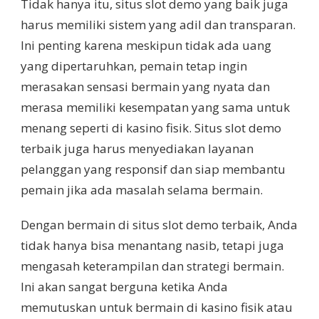
Tidak hanya itu, situs slot demo yang baik juga
harus memiliki sistem yang adil dan transparan.
Ini penting karena meskipun tidak ada uang
yang dipertaruhkan, pemain tetap ingin
merasakan sensasi bermain yang nyata dan
merasa memiliki kesempatan yang sama untuk
menang seperti di kasino fisik. Situs slot demo
terbaik juga harus menyediakan layanan
pelanggan yang responsif dan siap membantu
pemain jika ada masalah selama bermain.
Dengan bermain di situs slot demo terbaik, Anda
tidak hanya bisa menantang nasib, tetapi juga
mengasah keterampilan dan strategi bermain.
Ini akan sangat berguna ketika Anda
memutuskan untuk bermain di kasino fisik atau