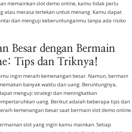
gan memainkan slot demo online, kamu tidak perlu
ng atau merasa tertekan untuk menang. Kamu dapat
ntai dan menguji keberuntunganmu tanpa ada risiko
n Besar dengan Bermain
e: Tips dan Triknya!
kamu ingin meraih kemenangan besar. Namun, bermain
memakan banyak waktu dan uang. Beruntungnya,
dapat menguji strategi dan meningkatkan
mpertaruhkan uang. Berikut adalah beberapa tips dan
raih kemenangan besar saat bermain slot demo online.
permainan slot yang ingin kamu mainkan. Setiap