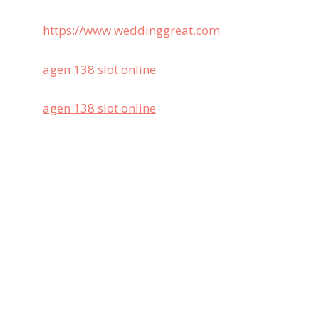
https://www.weddinggreat.com
agen 138 slot online
agen 138 slot online