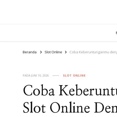
Beranda
Slot Online
Coba Keberuntunganmu deng
PADA
JUNI 10, 2026
SLOT ONLINE
Coba Keberun
Slot Online De