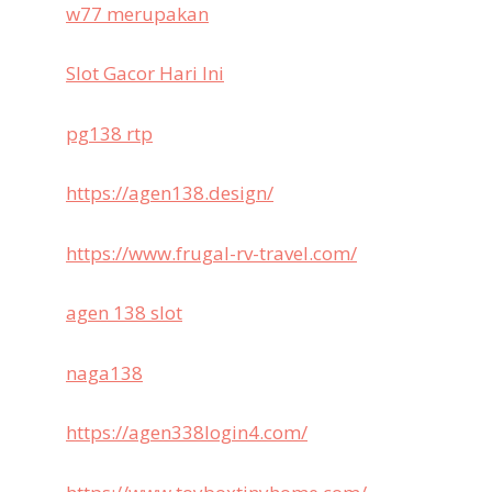
w77 merupakan
Slot Gacor Hari Ini
pg138 rtp
https://agen138.design/
https://www.frugal-rv-travel.com/
agen 138 slot
naga138
https://agen338login4.com/