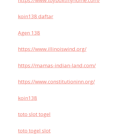
https://www.toyboxtinyhome.com/
koin138 daftar
Agen 138
https://www.illinoiswind.org/
https://mamas-indian-land.com/
https://www.constitutioninn.org/
koin138
toto slot togel
toto togel slot