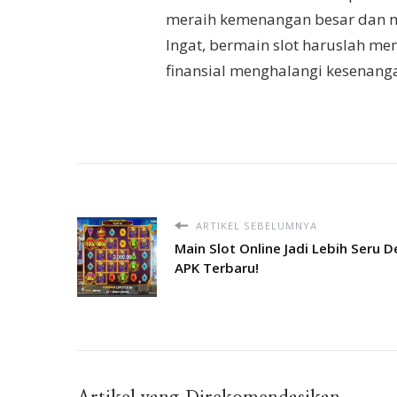
meraih kemenangan besar dan m
Ingat, bermain slot haruslah men
finansial menghalangi kesenan
ARTIKEL SEBELUMNYA
Main Slot Online Jadi Lebih Seru 
APK Terbaru!