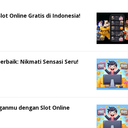
ot Online Gratis di Indonesia!
erbaik: Nikmati Sensasi Seru!
anmu dengan Slot Online