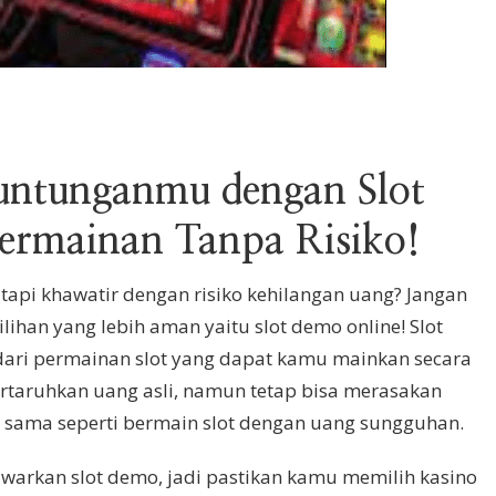
ntunganmu dengan Slot
ermainan Tanpa Risiko!
tapi khawatir dengan risiko kehilangan uang? Jangan
lihan yang lebih aman yaitu slot demo online! Slot
 dari permainan slot yang dapat kamu mainkan secara
rtaruhkan uang asli, namun tetap bisa merasakan
 sama seperti bermain slot dengan uang sungguhan.
warkan slot demo, jadi pastikan kamu memilih kasino