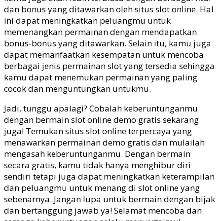
dan bonus yang ditawarkan oleh situs slot online. Hal
ini dapat meningkatkan peluangmu untuk
memenangkan permainan dengan mendapatkan
bonus-bonus yang ditawarkan. Selain itu, kamu juga
dapat memanfaatkan kesempatan untuk mencoba
berbagai jenis permainan slot yang tersedia sehingga
kamu dapat menemukan permainan yang paling
cocok dan menguntungkan untukmu.
Jadi, tunggu apalagi? Cobalah keberuntunganmu
dengan bermain slot online demo gratis sekarang
juga! Temukan situs slot online terpercaya yang
menawarkan permainan demo gratis dan mulailah
mengasah keberuntunganmu. Dengan bermain
secara gratis, kamu tidak hanya menghibur diri
sendiri tetapi juga dapat meningkatkan keterampilan
dan peluangmu untuk menang di slot online yang
sebenarnya. Jangan lupa untuk bermain dengan bijak
dan bertanggung jawab ya! Selamat mencoba dan