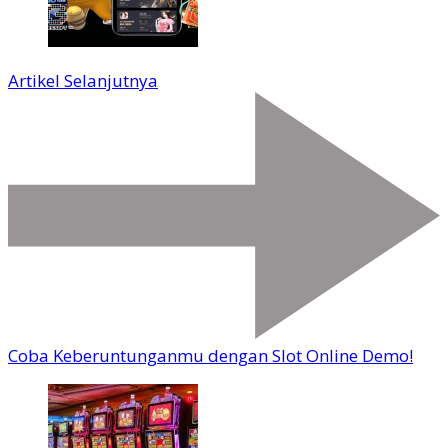
Artikel Selanjutnya
Coba Keberuntunganmu dengan Slot Online Demo!