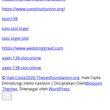
https://www.constitutioninn.org/
koin138
toto slot togel
toto togel slot
https://www.weddinggreat.com
agen 138 slot online
agen 138 slot online
© Hak Cipta2026
Theyesfoundation.org
. Hak Cipta
Dilindungi.Hello Fashion | Diciptakan Oleh
Blossom
Themes
. Ditenagai oleh
WordPress
.