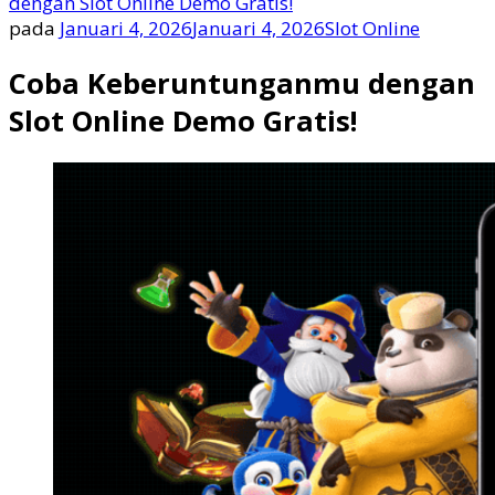
dengan Slot Online Demo Gratis!
pada
Januari 4, 2026
Januari 4, 2026
Slot Online
Coba Keberuntunganmu dengan
Slot Online Demo Gratis!