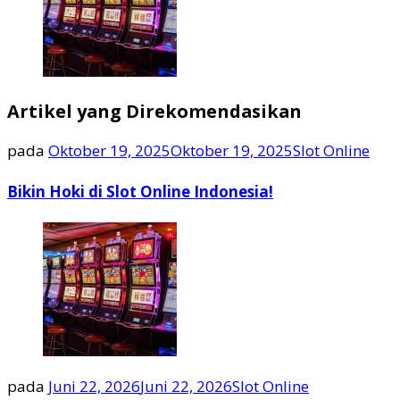
Artikel yang Direkomendasikan
pada
Oktober 19, 2025
Oktober 19, 2025
Slot Online
Bikin Hoki di Slot Online Indonesia!
pada
Juni 22, 2026
Juni 22, 2026
Slot Online