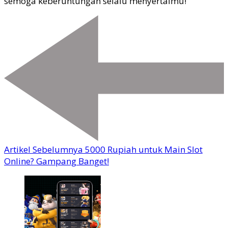
semoga keberuntungan selalu menyertaimu!
Artikel Sebelumnya
5000 Rupiah untuk Main Slot
Online? Gampang Banget!