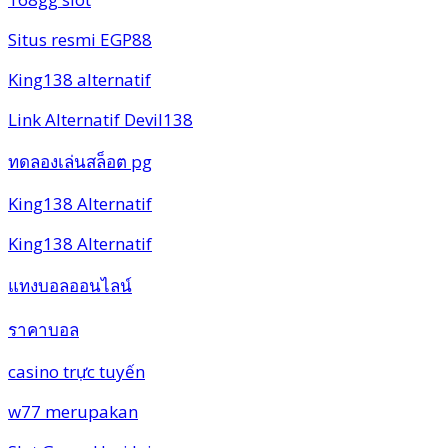
Situs resmi EGP88
King138 alternatif
Link Alternatif Devil138
ทดลองเล่นสล็อต pg
King138 Alternatif
King138 Alternatif
แทงบอลออนไลน์
ราคาบอล
casino trực tuyến
w77 merupakan