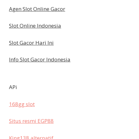
Agen Slot Online Gacor
Slot Online Indonesia
Slot Gacor Hari Ini
Info Slot Gacor Indonesia
APi
168gg slot
Situs resmi EGP88
King138 alternatif