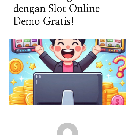
dengan Slot Online
Demo Gratis!