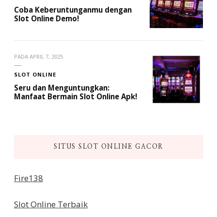
Coba Keberuntunganmu dengan
Slot Online Demo!
PADA
APRIL 7, 2025
SLOT ONLINE
Seru dan Menguntungkan:
Manfaat Bermain Slot Online Apk!
SITUS SLOT ONLINE GACOR
Fire138
Slot Online Terbaik