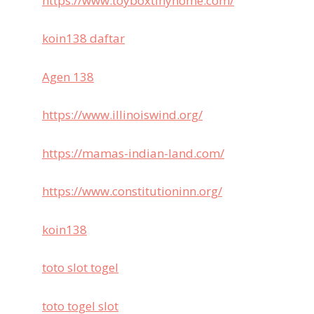
https://www.toyboxtinyhome.com/
koin138 daftar
Agen 138
https://www.illinoiswind.org/
https://mamas-indian-land.com/
https://www.constitutioninn.org/
koin138
toto slot togel
toto togel slot