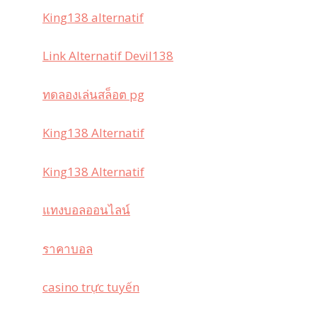
King138 alternatif
Link Alternatif Devil138
ทดลองเล่นสล็อต pg
King138 Alternatif
King138 Alternatif
แทงบอลออนไลน์
ราคาบอล
casino trực tuyến