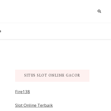
e
SITUS SLOT ONLINE GACOR
Fire138
Slot Online Terbaik