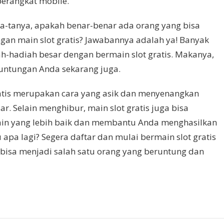
perangkat mobile.
-tanya, apakah benar-benar ada orang yang bisa
an main slot gratis? Jawabannya adalah ya! Banyak
-hadiah besar dengan bermain slot gratis. Makanya,
untungan Anda sekarang juga.
atis merupakan cara yang asik dan menyenangkan
 Selain menghibur, main slot gratis juga bisa
n yang lebih baik dan membantu Anda menghasilkan
apa lagi? Segera daftar dan mulai bermain slot gratis
 bisa menjadi salah satu orang yang beruntung dan