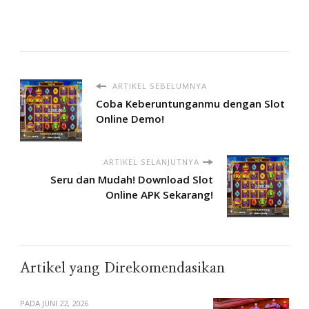
ARTIKEL SEBELUMNYA
Coba Keberuntunganmu dengan Slot
Online Demo!
ARTIKEL SELANJUTNYA
Seru dan Mudah! Download Slot
Online APK Sekarang!
Artikel yang Direkomendasikan
PADA
JUNI 22, 2026