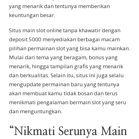
yang menarik dan tentunya memberikan
keuntungan besar.
Situs main slot online tanpa khawatir dengan
deposit 5000 menyediakan berbagai macam
pilihan permainan slot yang bisa kamu mainkan.
Mulai dari tema yang beragam, bonus yang
menarik, hingga tampilan grafis yang menarik
dan berkualitas. Selain itu, situs ini juga selalu
mengupdate permainan baru yang tentunya
akan membuat kamu tidak bosan dan terus
menikmati pengalaman bermain slot yang seru
dan menguntungkan.
“Nikmati Serunya Main