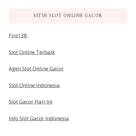
SITUS SLOT ONLINE GACOR
Fire138
Slot Online Terbaik
Agen Slot Online Gacor
Slot Online Indonesia
Slot Gacor Hari Ini
Info Slot Gacor Indonesia