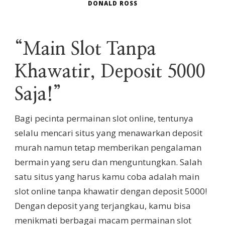
DONALD ROSS
“Main Slot Tanpa
Khawatir, Deposit 5000
Saja!”
Bagi pecinta permainan slot online, tentunya
selalu mencari situs yang menawarkan deposit
murah namun tetap memberikan pengalaman
bermain yang seru dan menguntungkan. Salah
satu situs yang harus kamu coba adalah main
slot online tanpa khawatir dengan deposit 5000!
Dengan deposit yang terjangkau, kamu bisa
menikmati berbagai macam permainan slot