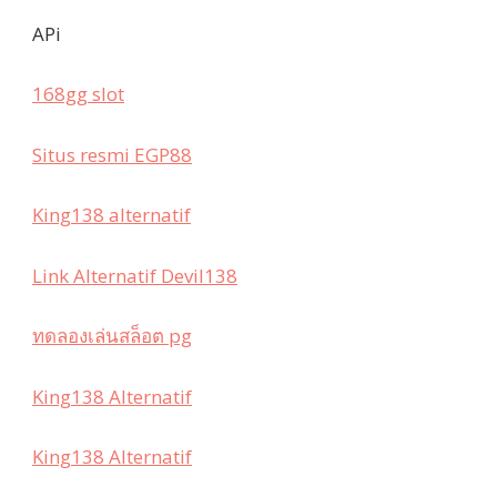
APi
168gg slot
Situs resmi EGP88
King138 alternatif
Link Alternatif Devil138
ทดลองเล่นสล็อต pg
King138 Alternatif
King138 Alternatif