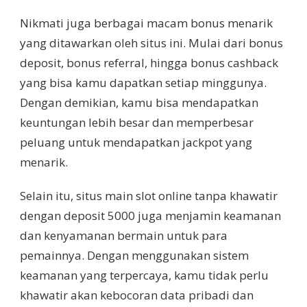
Nikmati juga berbagai macam bonus menarik
yang ditawarkan oleh situs ini. Mulai dari bonus
deposit, bonus referral, hingga bonus cashback
yang bisa kamu dapatkan setiap minggunya.
Dengan demikian, kamu bisa mendapatkan
keuntungan lebih besar dan memperbesar
peluang untuk mendapatkan jackpot yang
menarik.
Selain itu, situs main slot online tanpa khawatir
dengan deposit 5000 juga menjamin keamanan
dan kenyamanan bermain untuk para
pemainnya. Dengan menggunakan sistem
keamanan yang terpercaya, kamu tidak perlu
khawatir akan kebocoran data pribadi dan