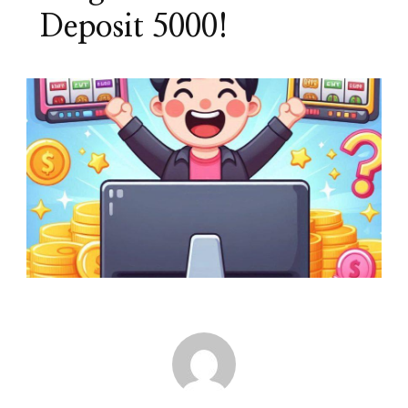
Deposit 5000!