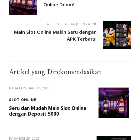
Online Demo!
ARTIKEL SELANJUTNYA
Main Slot Online Makin Seru dengan
APK Terbaru!
Artikel yang Direkomendasikan
PADA
FEBRUARI 17, 2025
SLOT ONLINE
Seru dan Mudah Main Slot Online
dengan Deposit 5000
PADA
MEI 28, 2025