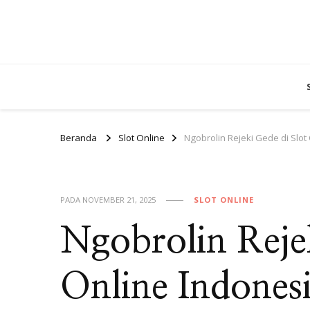
Beranda
Slot Online
Ngobrolin Rejeki Gede di Slot
PADA
NOVEMBER 21, 2025
SLOT ONLINE
Ngobrolin Rejek
Online Indones