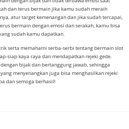
main dengan bijak dan tidak terbawa emosi saat
akah dan terus bermain jika kamu sudah meraih
ya, atur target kemenangan dan jika sudah tercapai,
 terus bermain dengan emosi dan serakah, kamu bisa
yang sudah kamu dapatkan.
 trik serta memahami serba-serbi tentang bermain slot
siap-siap kaya raya dan mendapatkan rejeki gede.
dengan bijak dan bertanggung jawab, sehingga
 yang menyenangkan juga bisa menghasilkan rejeki
ba dan semoga berhasil!