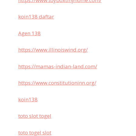
https://www.toyboxtinyhome.com/
koin138 daftar
Agen 138
https://www.illinoiswind.org/
https://mamas-indian-land.com/
https://www.constitutioninn.org/
koin138
toto slot togel
toto togel slot