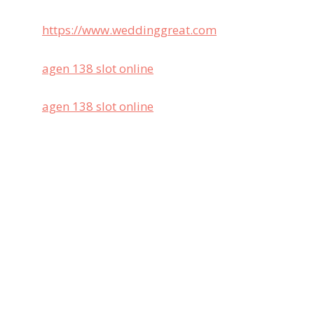
https://www.weddinggreat.com
agen 138 slot online
agen 138 slot online