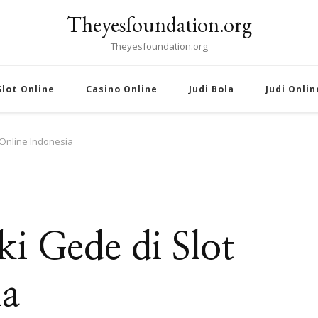
Theyesfoundation.org
Theyesfoundation.org
Slot Online
Casino Online
Judi Bola
Judi Onlin
 Online Indonesia
i Gede di Slot
ia