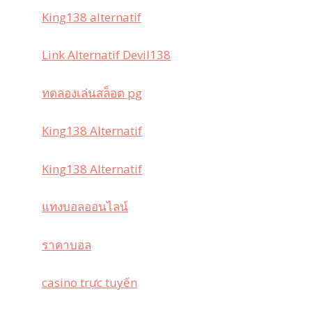
King138 alternatif
Link Alternatif Devil138
ทดลองเล่นสล็อต pg
King138 Alternatif
King138 Alternatif
แทงบอลออนไลน์
ราคาบอล
casino trực tuyến