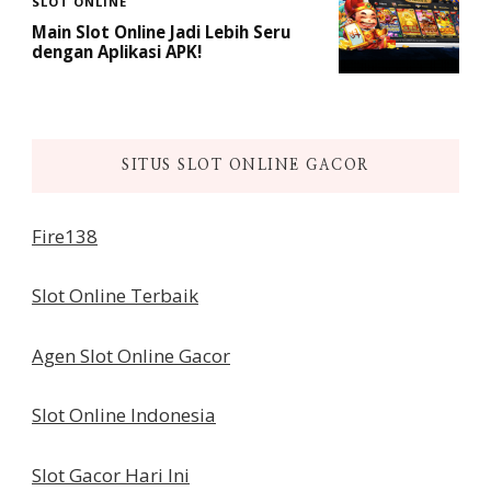
SLOT ONLINE
Main Slot Online Jadi Lebih Seru
dengan Aplikasi APK!
SITUS SLOT ONLINE GACOR
Fire138
Slot Online Terbaik
Agen Slot Online Gacor
Slot Online Indonesia
Slot Gacor Hari Ini