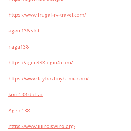
https://www.frugal-rv-travel.com/
agen 138 slot
naga138
https://agen338login4.com/
https://www.toyboxtinyhome.com/
koin138 daftar
Agen 138
https://www.illinoiswind.org/