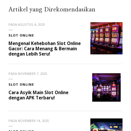
Artikel yang Direkomendasikan
PADA
AGUSTUS 4, 2025
SLOT ONLINE
Mengenal Kehebohan Slot Online
Gacor: Cara Menang & Bermain
dengan Lebih Seru!
PADA
NOVEMBER 7, 2025
SLOT ONLINE
Cara Asyik Main Slot Online
dengan APK Terbaru!
PADA
NOVEMBER 14, 2025