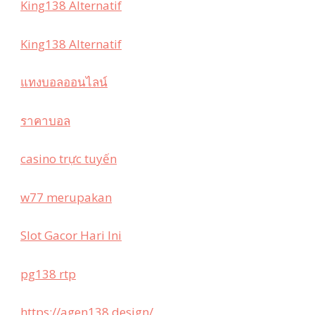
King138 Alternatif
King138 Alternatif
แทงบอลออนไลน์
ราคาบอล
casino trực tuyến
w77 merupakan
Slot Gacor Hari Ini
pg138 rtp
https://agen138.design/