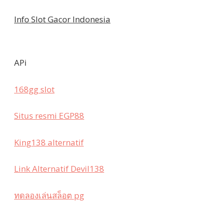
Info Slot Gacor Indonesia
APi
168gg slot
Situs resmi EGP88
King138 alternatif
Link Alternatif Devil138
ทดลองเล่นสล็อต pg