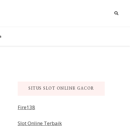
e
SITUS SLOT ONLINE GACOR
Fire138
Slot Online Terbaik