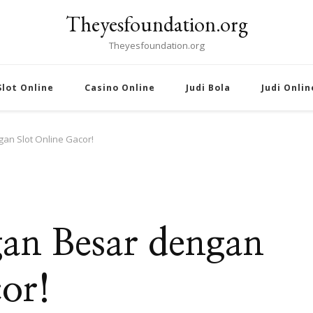
Theyesfoundation.org
Theyesfoundation.org
Slot Online
Casino Online
Judi Bola
Judi Onlin
n Slot Online Gacor!
an Besar dengan
cor!