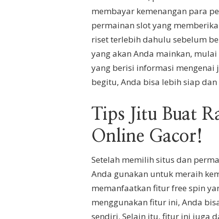
membayar kemenangan para pemai
permainan slot yang memberikan 
riset terlebih dahulu sebelum b
yang akan Anda mainkan, mulai d
yang berisi informasi mengena
begitu, Anda bisa lebih siap dan
Tips Jitu Buat 
Online Gacor!
Setelah memilih situs dan permai
Anda gunakan untuk meraih keme
memanfaatkan fitur free spin y
menggunakan fitur ini, Anda b
sendiri. Selain itu, fitur ini j