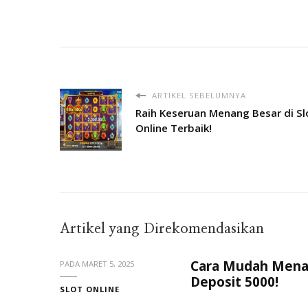
ARTIKEL SEBELUMNYA
Raih Keseruan Menang Besar di Sl
Online Terbaik!
Artikel yang Direkomendasikan
Cara Mudah Menan
PADA
MARET 5, 2025
Deposit 5000!
SLOT ONLINE