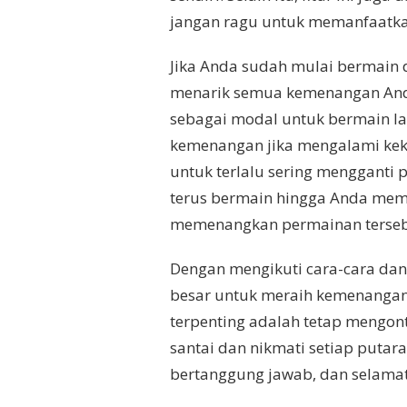
jangan ragu untuk memanfaatkan f
Jika Anda sudah mulai bermain
menarik semua kemenangan Anda
sebagai modal untuk bermain la
kemenangan jika mengalami kekal
untuk terlalu sering mengganti 
terus bermain hingga Anda mema
memenangkan permainan terseb
Dengan mengikuti cara-cara dan t
besar untuk meraih kemenangan 
terpenting adalah tetap mengont
santai dan nikmati setiap putar
bertanggung jawab, dan selamat