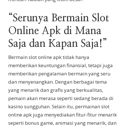
“Serunya Bermain Slot
Online Apk di Mana
Saja dan Kapan Saja!”
Bermain slot online apk tidak hanya
memberikan keuntungan finansial, tetapi juga
memberikan pengalaman bermain yang seru
dan menyenangkan. Dengan berbagai tema
yang menarik dan grafis yang berkualitas,
pemain akan merasa seperti sedang berada di
kasino sungguhan. Selain itu, permainan slot
online apk juga menyediakan fitur-fitur menarik
seperti bonus game, animasi yang menarik, dan