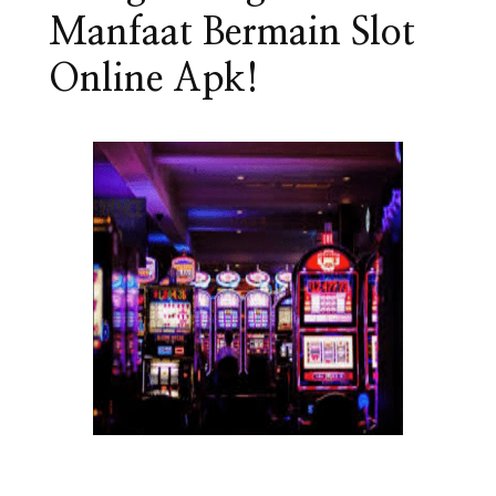
Manfaat Bermain Slot
Online Apk!