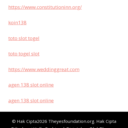
https://www.constitutioninn.org/
koin138
toto slot togel
toto togel slot
https://www.weddinggreat.com
agen 138 slot online
agen 138 slot online
© Hak Cipta2026
Theyesfoundation.org
. Hak Cipta