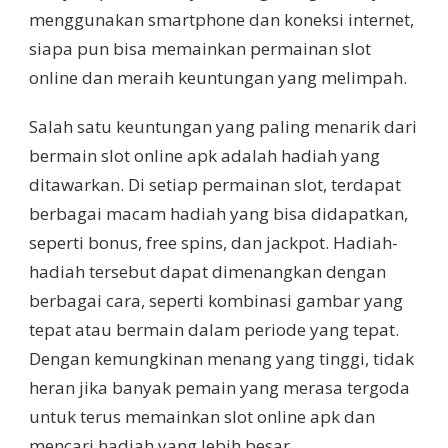
menggunakan smartphone dan koneksi internet,
siapa pun bisa memainkan permainan slot
online dan meraih keuntungan yang melimpah.
Salah satu keuntungan yang paling menarik dari
bermain slot online apk adalah hadiah yang
ditawarkan. Di setiap permainan slot, terdapat
berbagai macam hadiah yang bisa didapatkan,
seperti bonus, free spins, dan jackpot. Hadiah-
hadiah tersebut dapat dimenangkan dengan
berbagai cara, seperti kombinasi gambar yang
tepat atau bermain dalam periode yang tepat.
Dengan kemungkinan menang yang tinggi, tidak
heran jika banyak pemain yang merasa tergoda
untuk terus memainkan slot online apk dan
mencari hadiah yang lebih besar.