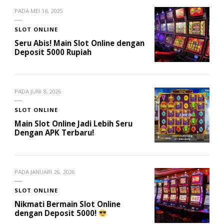
PADA
MEI 16, 2025
SLOT ONLINE
Seru Abis! Main Slot Online dengan
Deposit 5000 Rupiah
PADA
JUNI 8, 2026
SLOT ONLINE
Main Slot Online Jadi Lebih Seru
Dengan APK Terbaru!
PADA
JANUARI 26, 2026
SLOT ONLINE
Nikmati Bermain Slot Online
dengan Deposit 5000!