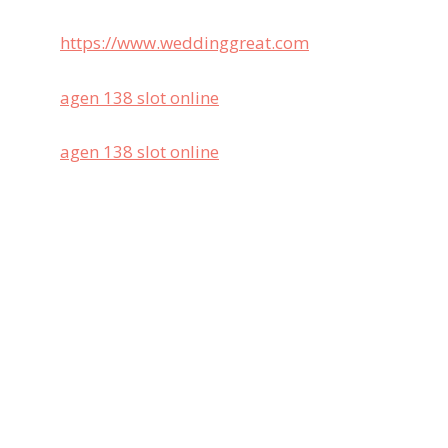
https://www.weddinggreat.com
agen 138 slot online
agen 138 slot online