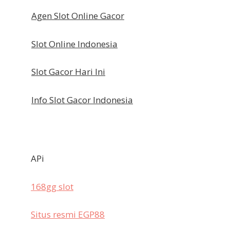
Agen Slot Online Gacor
Slot Online Indonesia
Slot Gacor Hari Ini
Info Slot Gacor Indonesia
APi
168gg slot
Situs resmi EGP88