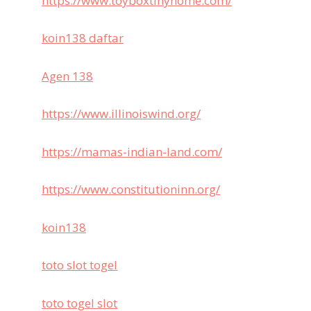
https://www.toyboxtinyhome.com/
koin138 daftar
Agen 138
https://www.illinoiswind.org/
https://mamas-indian-land.com/
https://www.constitutioninn.org/
koin138
toto slot togel
toto togel slot