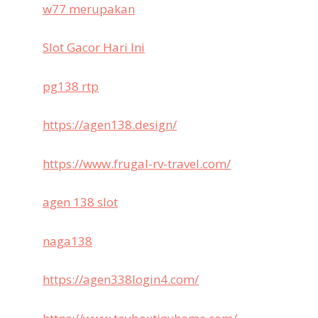
w77 merupakan
Slot Gacor Hari Ini
pg138 rtp
https://agen138.design/
https://www.frugal-rv-travel.com/
agen 138 slot
naga138
https://agen338login4.com/