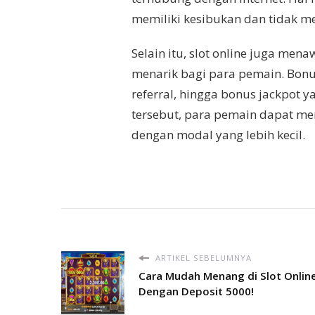
memiliki kesibukan dan tidak me
Selain itu, slot online juga m
menarik bagi para pemain. Bonu
referral, hingga bonus jackpot
tersebut, para pemain dapat m
dengan modal yang lebih kecil.
ARTIKEL SEBELUMNYA
Cara Mudah Menang di Slot Onlin
Dengan Deposit 5000!