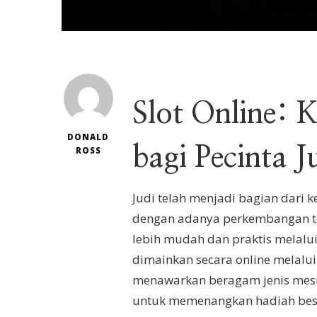
Slot Online: 
DONALD
bagi Pecinta J
ROSS
Judi telah menjadi bagian dari
dengan adanya perkembangan tek
lebih mudah dan praktis melalui 
dimainkan secara online melalu
menawarkan beragam jenis mesin
untuk memenangkan hadiah bes