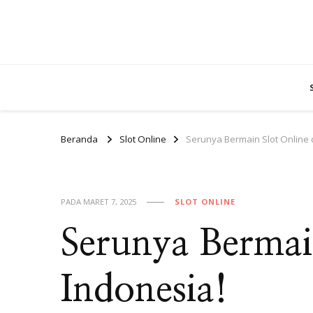
Beranda
Slot Online
Serunya Bermain Slot Online d
PADA
MARET 7, 2025
SLOT ONLINE
Serunya Bermain
Indonesia!