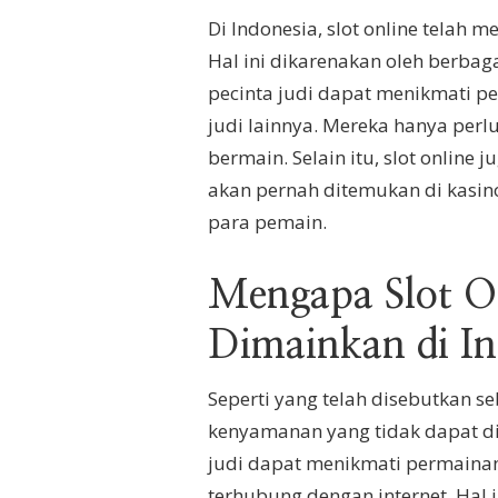
Di Indonesia, slot online telah 
Hal ini dikarenakan oleh berba
pecinta judi dapat menikmati pe
judi lainnya. Mereka hanya perlu
bermain. Selain itu, slot onlin
akan pernah ditemukan di kasi
para pemain.
Mengapa Slot On
Dimainkan di In
Seperti yang telah disebutkan 
kenyamanan yang tidak dapat di
judi dapat menikmati permaina
terhubung dengan internet. Hal