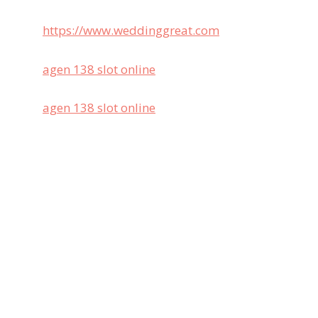
https://www.weddinggreat.com
agen 138 slot online
agen 138 slot online