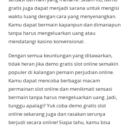
gratis juga dapat menjadi sarana untuk mengisi
waktu luang dengan cara yang menyenangkan.
Kamu dapat bermain kapanpun dan dimanapun
tanpa harus mengeluarkan uang atau
mendatangi kasino konvensional.
Dengan semua keuntungan yang ditawarkan,
tidak heran jika demo gratis slot online semakin
populer di kalangan pemain perjudian online.
Kamu dapat mencoba berbagai macam
permainan slot online dan menikmati sensasi
bermain tanpa harus mengeluarkan uang. Jadi,
tunggu apalagi? Yuk coba demo gratis slot
online sekarang juga dan rasakan serunya
berjudi secara online! Siapa tahu, kamu bisa