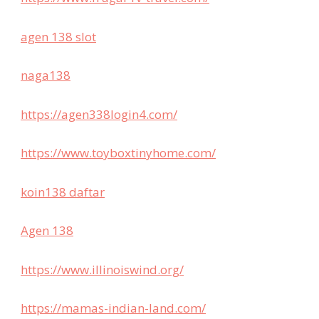
agen 138 slot
naga138
https://agen338login4.com/
https://www.toyboxtinyhome.com/
koin138 daftar
Agen 138
https://www.illinoiswind.org/
https://mamas-indian-land.com/