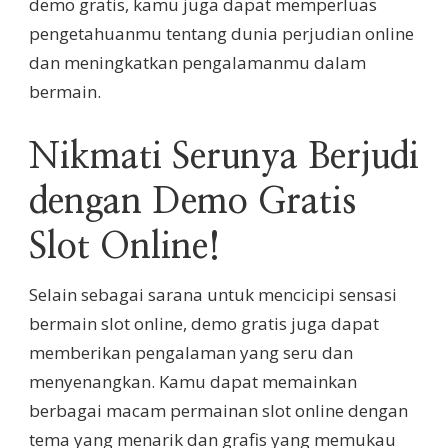
demo gratis, kamu juga dapat memperluas
pengetahuanmu tentang dunia perjudian online
dan meningkatkan pengalamanmu dalam
bermain.
Nikmati Serunya Berjudi
dengan Demo Gratis
Slot Online!
Selain sebagai sarana untuk mencicipi sensasi
bermain slot online, demo gratis juga dapat
memberikan pengalaman yang seru dan
menyenangkan. Kamu dapat memainkan
berbagai macam permainan slot online dengan
tema yang menarik dan grafis yang memukau