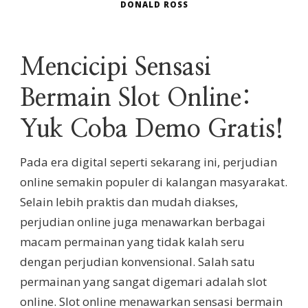
DONALD ROSS
Mencicipi Sensasi
Bermain Slot Online:
Yuk Coba Demo Gratis!
Pada era digital seperti sekarang ini, perjudian
online semakin populer di kalangan masyarakat.
Selain lebih praktis dan mudah diakses,
perjudian online juga menawarkan berbagai
macam permainan yang tidak kalah seru
dengan perjudian konvensional. Salah satu
permainan yang sangat digemari adalah slot
online. Slot online menawarkan sensasi bermain