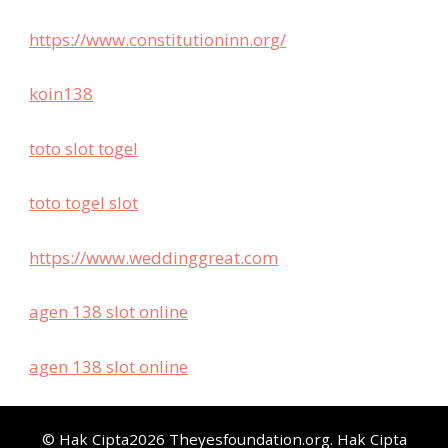
https://www.constitutioninn.org/
koin138
toto slot togel
toto togel slot
https://www.weddinggreat.com
agen 138 slot online
agen 138 slot online
© Hak Cipta2026
Theyesfoundation.org
. Hak Cipta