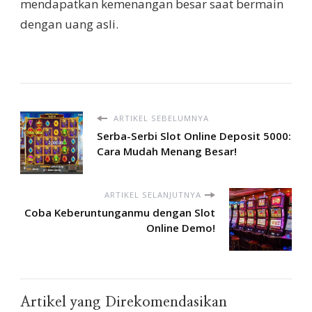
mendapatkan kemenangan besar saat bermain
dengan uang asli.
ARTIKEL SEBELUMNYA
Serba-Serbi Slot Online Deposit 5000:
Cara Mudah Menang Besar!
ARTIKEL SELANJUTNYA
Coba Keberuntunganmu dengan Slot
Online Demo!
Artikel yang Direkomendasikan