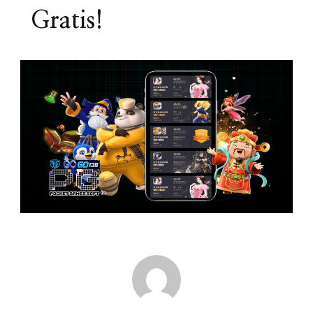
Gratis!