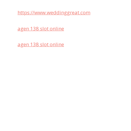
https://www.weddinggreat.com
agen 138 slot online
agen 138 slot online