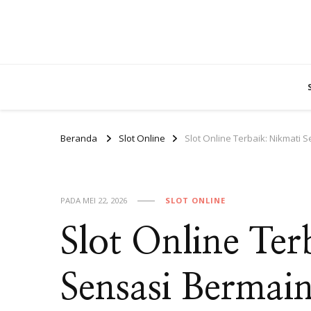
Beranda
Slot Online
Slot Online Terbaik: Nikmati 
PADA
MEI 22, 2026
SLOT ONLINE
Slot Online Ter
Sensasi Bermai