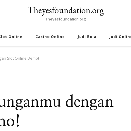
Theyesfoundation.org
Theyesfoundation.org
Slot Online
Casino Online
Judi Bola
Judi Onlin
an Slot Online Demo!
tunganmu dengan
mo!