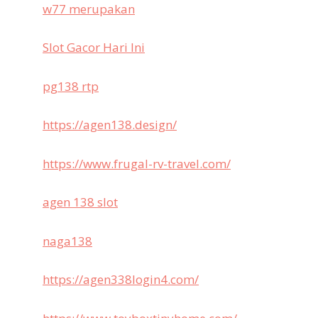
w77 merupakan
Slot Gacor Hari Ini
pg138 rtp
https://agen138.design/
https://www.frugal-rv-travel.com/
agen 138 slot
naga138
https://agen338login4.com/