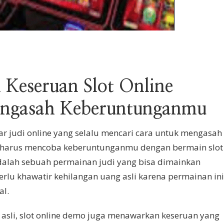
Keseruan Slot Online
ngasah Keberuntunganmu
 judi online yang selalu mencari cara untuk mengasah
arus mencoba keberuntunganmu dengan bermain slot
adalah sebuah permainan judi yang bisa dimainkan
perlu khawatir kehilangan uang asli karena permainan ini
al.
 asli, slot online demo juga menawarkan keseruan yang