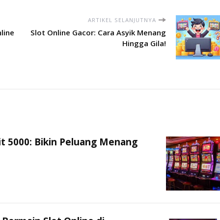
ARTIKEL SELANJUTNYA
line
Slot Online Gacor: Cara Asyik Menang
Hingga Gila!
it 5000: Bikin Peluang Menang