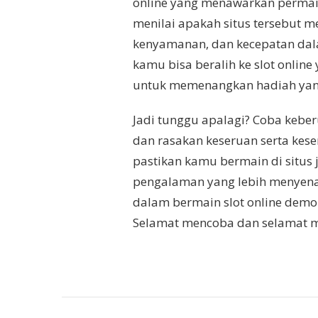
online yang menawarkan permain
menilai apakah situs tersebut m
kenyamanan, dan kecepatan dala
kamu bisa beralih ke slot onli
untuk memenangkan hadiah yang
Jadi tunggu apalagi? Coba kebe
dan rasakan keseruan serta kes
pastikan kamu bermain di situs
pengalaman yang lebih menyena
dalam bermain slot online demo
Selamat mencoba dan selamat me