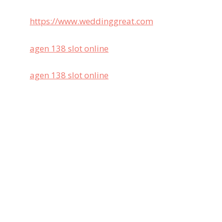
https://www.weddinggreat.com
agen 138 slot online
agen 138 slot online