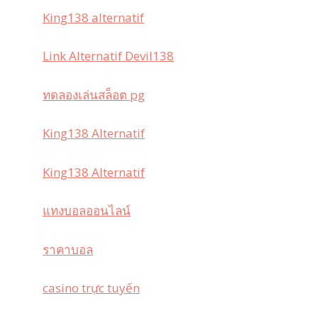
King138 alternatif
Link Alternatif Devil138
ทดลองเล่นสล็อต pg
King138 Alternatif
King138 Alternatif
แทงบอลออนไลน์
ราคาบอล
casino trực tuyến