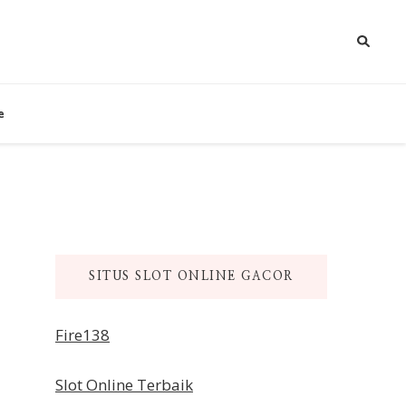
e
SITUS SLOT ONLINE GACOR
Fire138
Slot Online Terbaik