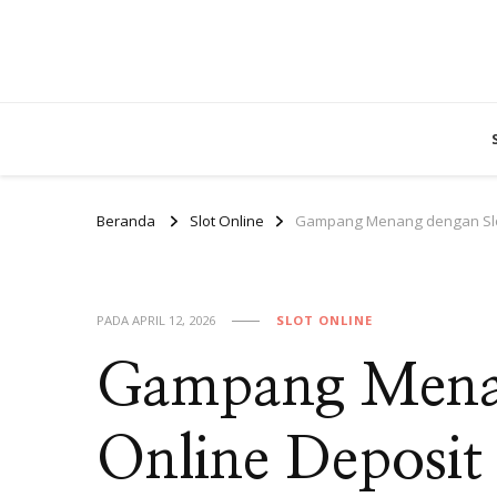
Beranda
Slot Online
Gampang Menang dengan Slot
PADA
APRIL 12, 2026
SLOT ONLINE
Gampang Menan
Online Deposit