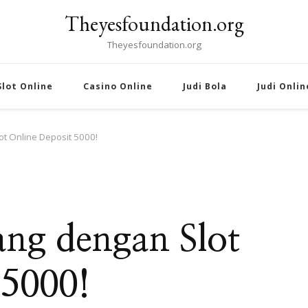
Theyesfoundation.org
Theyesfoundation.org
Slot Online
Casino Online
Judi Bola
Judi Onlin
 Online Deposit 5000!
g dengan Slot
 5000!