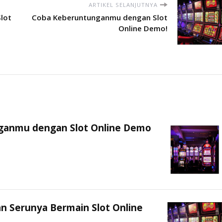
ARTIKEL SELANJUTNYA
lot
Coba Keberuntunganmu dengan Slot
Online Demo!
ganmu dengan Slot Online Demo
n Serunya Bermain Slot Online