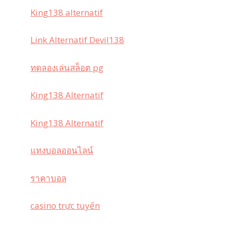
King138 alternatif
Link Alternatif Devil138
ทดลองเล่นสล็อต pg
King138 Alternatif
King138 Alternatif
แทงบอลออนไลน์
ราคาบอล
casino trực tuyến