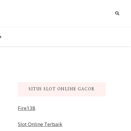
e
SITUS SLOT ONLINE GACOR
Fire138
Slot Online Terbaik