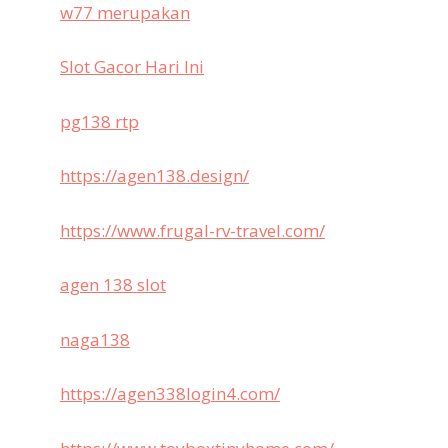
w77 merupakan
Slot Gacor Hari Ini
pg138 rtp
https://agen138.design/
https://www.frugal-rv-travel.com/
agen 138 slot
naga138
https://agen338login4.com/