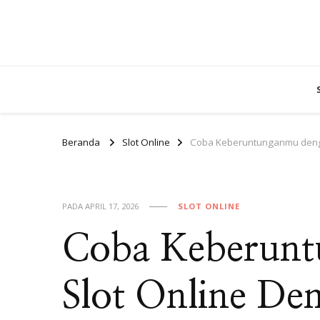
Beranda
Slot Online
Coba Keberuntunganmu deng
PADA
APRIL 17, 2026
SLOT ONLINE
Coba Keberun
Slot Online De