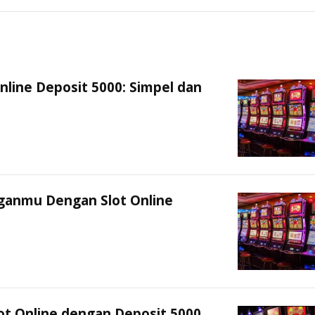
Online Deposit 5000: Simpel dan
ganmu Dengan Slot Online
lot Online dengan Deposit 5000