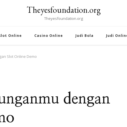
Theyesfoundation.org
Theyesfoundation.org
Slot Online
Casino Online
Judi Bola
Judi Onlin
an Slot Online Demo
tunganmu dengan
mo