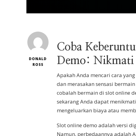
Coba Keberuntu
Demo: Nikmati 
DONALD
ROSS
Apakah Anda mencari cara yan
dan merasakan sensasi bermain 
cobalah bermain di slot online 
sekarang Anda dapat menikmati s
mengeluarkan biaya atau membu
Slot online demo adalah versi di
Namun, perbedaannya adalah An