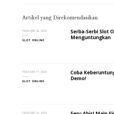
Artikel yang Direkomendasikan
Serba-Serbi Slot 
PADA
MEI 26, 2025
Menguntungkan
SLOT ONLINE
Coba Keberuntun
PADA
MEI 17, 2026
Demo!
SLOT ONLINE
Seru Abis! Main S
PADA
MEI 16, 2025