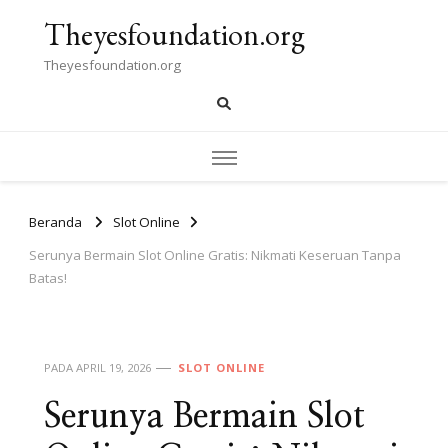
Theyesfoundation.org
Theyesfoundation.org
Beranda
Slot Online
Serunya Bermain Slot Online Gratis: Nikmati Keseruan Tanpa
Batas!
PADA
APRIL 19, 2026
SLOT ONLINE
Serunya Bermain Slot