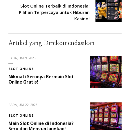
Slot Online Terbaik di Indonesia:
Pilihan Terpercaya untuk Hiburan
Kasino!
Artikel yang Direkomendasikan
PADA
JUNI 9, 2025
SLOT ONLINE
Nikmati Serunya Bermain Slot
Online Gratis!
PADA
JUNI 22, 2026
SLOT ONLINE
Main Slot Online di Indonesia?
Seru dan Menguntungkan!