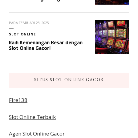
PADA
FEBRUARI 23, 2025
SLOT ONLINE
Raih Kemenangan Besar dengan
Slot Online Gacor!
SITUS SLOT ONLINE GACOR
Fire138
Slot Online Terbaik
Agen Slot Online Gacor