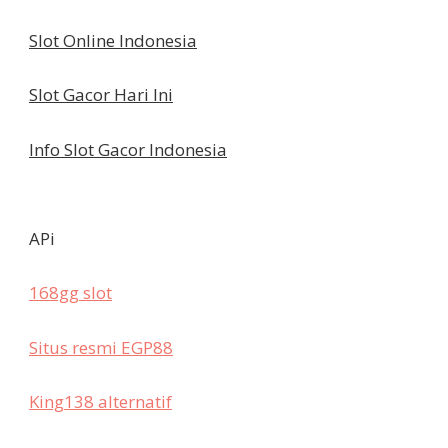
Slot Online Indonesia
Slot Gacor Hari Ini
Info Slot Gacor Indonesia
APi
168gg slot
Situs resmi EGP88
King138 alternatif