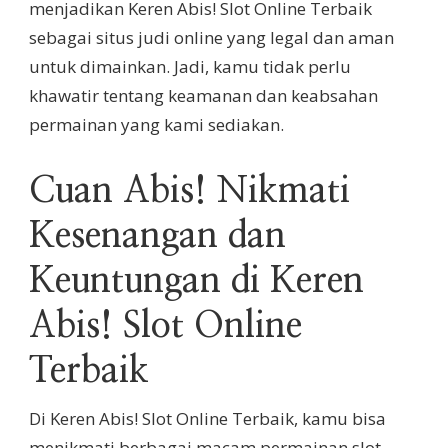
menjadikan Keren Abis! Slot Online Terbaik
sebagai situs judi online yang legal dan aman
untuk dimainkan. Jadi, kamu tidak perlu
khawatir tentang keamanan dan keabsahan
permainan yang kami sediakan.
Cuan Abis! Nikmati
Kesenangan dan
Keuntungan di Keren
Abis! Slot Online
Terbaik
Di Keren Abis! Slot Online Terbaik, kamu bisa
menikmati berbagai macam permainan slot