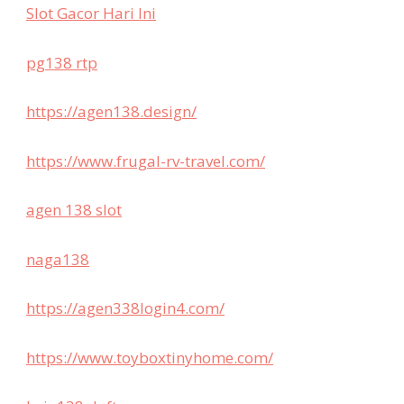
Slot Gacor Hari Ini
pg138 rtp
https://agen138.design/
https://www.frugal-rv-travel.com/
agen 138 slot
naga138
https://agen338login4.com/
https://www.toyboxtinyhome.com/