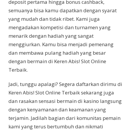
deposit pertama hingga bonus cashback,
semuanya bisa kamu dapatkan dengan syarat
yang mudah dan tidak ribet. Kami juga
mengadakan kompetisi dan turnamen yang
menarik dengan hadiah yang sangat
menggiurkan. Kamu bisa menjadi pemenang
dan membawa pulang hadiah yang besar
dengan bermain di Keren Abis! Slot Online
Terbaik.
Jadi, tunggu apalagi? Segera daftarkan dirimu di
Keren Abis! Slot Online Terbaik sekarang juga
dan rasakan sensasi bermain di kasino langsung
dengan kenyamanan dan keamanan yang
terjamin. Jadilah bagian dari komunitas pemain
kami yang terus bertumbuh dan nikmati