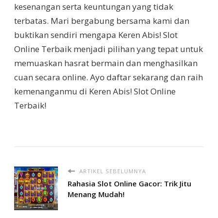
kesenangan serta keuntungan yang tidak
terbatas. Mari bergabung bersama kami dan
buktikan sendiri mengapa Keren Abis! Slot
Online Terbaik menjadi pilihan yang tepat untuk
memuaskan hasrat bermain dan menghasilkan
cuan secara online. Ayo daftar sekarang dan raih
kemenanganmu di Keren Abis! Slot Online
Terbaik!
ARTIKEL SEBELUMNYA
Rahasia Slot Online Gacor: Trik Jitu
Menang Mudah!