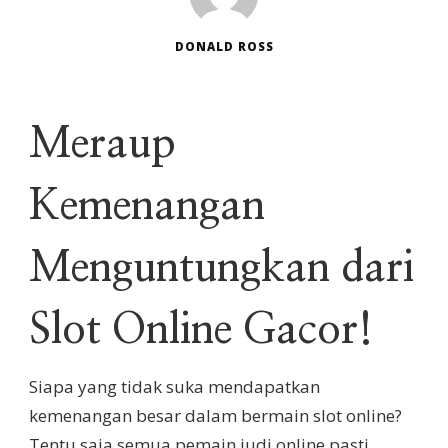
DONALD ROSS
Meraup
Kemenangan
Menguntungkan dari
Slot Online Gacor!
Siapa yang tidak suka mendapatkan
kemenangan besar dalam bermain slot online?
Tentu saja semua pemain judi online pasti