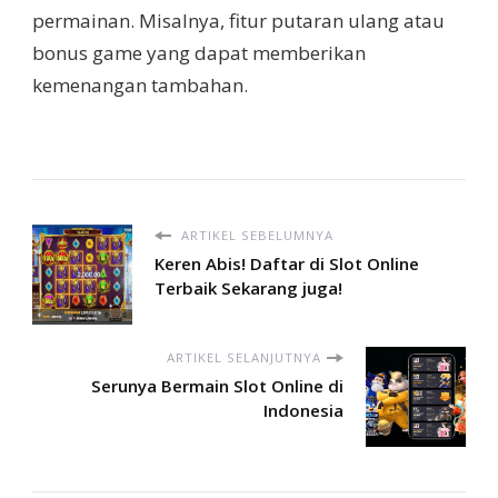
permainan. Misalnya, fitur putaran ulang atau
bonus game yang dapat memberikan
kemenangan tambahan.
ARTIKEL SEBELUMNYA
Keren Abis! Daftar di Slot Online
Terbaik Sekarang juga!
ARTIKEL SELANJUTNYA
Serunya Bermain Slot Online di
Indonesia