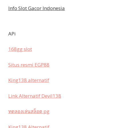
Info Slot Gacor Indonesia
APi
168gg slot
Situs resmi EGP88
King138 alternatif
Link Alternatif Devil138
ทดลองเล่นสล็อต pg
King138 Alternatif