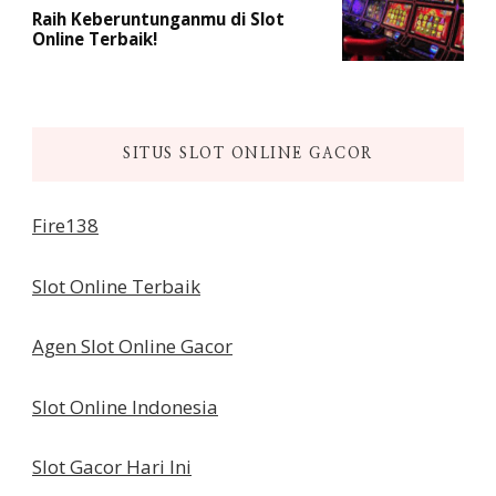
Raih Keberuntunganmu di Slot
Online Terbaik!
SITUS SLOT ONLINE GACOR
Fire138
Slot Online Terbaik
Agen Slot Online Gacor
Slot Online Indonesia
Slot Gacor Hari Ini