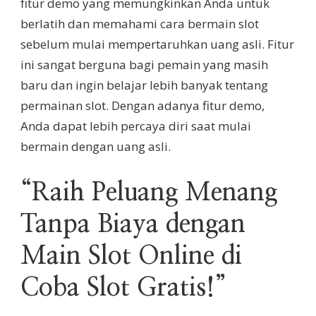
fitur demo yang memungkinkan Anda untuk
berlatih dan memahami cara bermain slot
sebelum mulai mempertaruhkan uang asli. Fitur
ini sangat berguna bagi pemain yang masih
baru dan ingin belajar lebih banyak tentang
permainan slot. Dengan adanya fitur demo,
Anda dapat lebih percaya diri saat mulai
bermain dengan uang asli.
“Raih Peluang Menang
Tanpa Biaya dengan
Main Slot Online di
Coba Slot Gratis!”