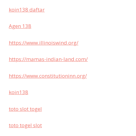
koin138 daftar
Agen 138
https://www.illinoiswind.org/
https://mamas-indian-land.com/
https://www.constitutioninn.org/
koin138
toto slot togel
toto togel slot