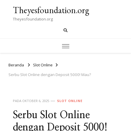
Theyesfoundation.org
Theyesfoundation.org
Beranda
Slot Online
Serbu Slot Online dengan Deposit 5000! Mau?
PADA
OKTOBER 6, 2025
SLOT ONLINE
Serbu Slot Online
dengan Deposit 5000!