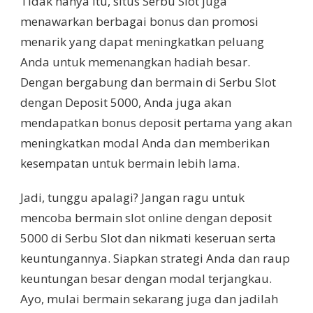
Tidak hanya itu, situs Serbu Slot juga
menawarkan berbagai bonus dan promosi
menarik yang dapat meningkatkan peluang
Anda untuk memenangkan hadiah besar.
Dengan bergabung dan bermain di Serbu Slot
dengan Deposit 5000, Anda juga akan
mendapatkan bonus deposit pertama yang akan
meningkatkan modal Anda dan memberikan
kesempatan untuk bermain lebih lama.
Jadi, tunggu apalagi? Jangan ragu untuk
mencoba bermain slot online dengan deposit
5000 di Serbu Slot dan nikmati keseruan serta
keuntungannya. Siapkan strategi Anda dan raup
keuntungan besar dengan modal terjangkau.
Ayo, mulai bermain sekarang juga dan jadilah