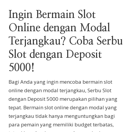
Ingin Bermain Slot
Online dengan Modal
Terjangkau? Coba Serbu
Slot dengan Deposit
5000!
Bagi Anda yang ingin mencoba bermain slot
online dengan modal terjangkau, Serbu Slot
dengan Deposit 5000 merupakan pilihan yang
tepat. Bermain slot online dengan modal yang
terjangkau tidak hanya menguntungkan bagi
para pemain yang memiliki budget terbatas,