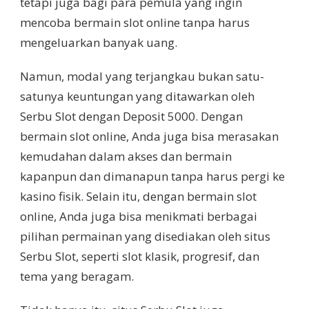
tetapi juga bagi para pemula yang ingin
mencoba bermain slot online tanpa harus
mengeluarkan banyak uang.
Namun, modal yang terjangkau bukan satu-
satunya keuntungan yang ditawarkan oleh
Serbu Slot dengan Deposit 5000. Dengan
bermain slot online, Anda juga bisa merasakan
kemudahan dalam akses dan bermain
kapanpun dan dimanapun tanpa harus pergi ke
kasino fisik. Selain itu, dengan bermain slot
online, Anda juga bisa menikmati berbagai
pilihan permainan yang disediakan oleh situs
Serbu Slot, seperti slot klasik, progresif, dan
tema yang beragam.