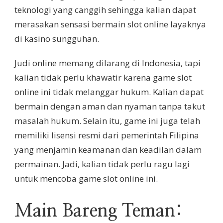
teknologi yang canggih sehingga kalian dapat
merasakan sensasi bermain slot online layaknya
di kasino sungguhan.
Judi online memang dilarang di Indonesia, tapi
kalian tidak perlu khawatir karena game slot
online ini tidak melanggar hukum. Kalian dapat
bermain dengan aman dan nyaman tanpa takut
masalah hukum. Selain itu, game ini juga telah
memiliki lisensi resmi dari pemerintah Filipina
yang menjamin keamanan dan keadilan dalam
permainan. Jadi, kalian tidak perlu ragu lagi
untuk mencoba game slot online ini.
Main Bareng Teman: