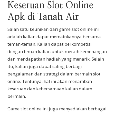
Keseruan Slot Online
Apk di Tanah Air
Salah satu keunikan dari game slot online ini
adalah kalian dapat memainkannya bersama
teman-teman. Kalian dapat berkompetisi
dengan teman kalian untuk meraih kemenangan
dan mendapatkan hadiah yang menarik. Selain
itu, kalian juga dapat saling berbagi
pengalaman dan strategi dalam bermain slot
online. Tentunya, hal ini akan menambah
keseruan dan kebersamaan kalian dalam
bermain.
Game slot online ini juga menyediakan berbagai