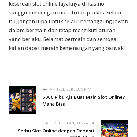
keseruan slot online layaknya di kasino
sungguhan dengan mudah dan praktis. Selain
itu, jangan lupa untuk selalu bertanggung jawab
dalam bermain dan tetap mengikuti aturan
yang berlaku. Selamat bermain dan semoga
kalian dapat meraih kemenangan yang banyak!
ARTIKEL SEBELUMNYA
5000 Ribu Aja Buat Main Slot Online?
Mana Bisa!
ARTIKEL SELANJUTNYA
Serbu Slot Online dengan Deposit