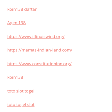
koin138 daftar
Agen 138
https://www.illinoiswind.org/
https://mamas-indian-land.com/
https://www.constitutioninn.org/
koin138
toto slot togel
toto togel slot