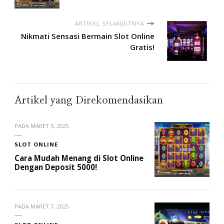
ARTIKEL SELANJUTNYA
Nikmati Sensasi Bermain Slot Online
Gratis!
Artikel yang Direkomendasikan
PADA
MARET 5, 2025
SLOT ONLINE
Cara Mudah Menang di Slot Online
Dengan Deposit 5000!
PADA
MARET 7, 2025