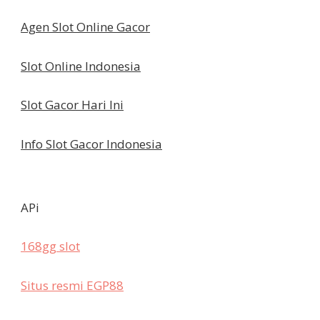
Agen Slot Online Gacor
Slot Online Indonesia
Slot Gacor Hari Ini
Info Slot Gacor Indonesia
APi
168gg slot
Situs resmi EGP88