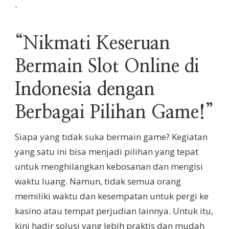
`
“Nikmati Keseruan
Bermain Slot Online di
Indonesia dengan
Berbagai Pilihan Game!”
Siapa yang tidak suka bermain game? Kegiatan
yang satu ini bisa menjadi pilihan yang tepat
untuk menghilangkan kebosanan dan mengisi
waktu luang. Namun, tidak semua orang
memiliki waktu dan kesempatan untuk pergi ke
kasino atau tempat perjudian lainnya. Untuk itu,
kini hadir solusi yang lebih praktis dan mudah