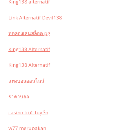
King138 alternatif
Link Alternatif Devil138
ทดลองเล่นสล็อต pg
King138 Alternatif
King138 Alternatif
แทงบอลออนไลน์
ราคาบอล
casino trực tuyến
w77 merupakan