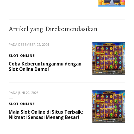
Artikel yang Direkomendasikan
PADA
DESEMBER 22, 2024
SLOT ONLINE
Coba Keberuntunganmu dengan
Slot Online Demo!
PADA
JUNI 22, 2026
SLOT ONLINE
Main Slot Online di Situs Terbaik:
Nikmati Sensasi Menang Besar!