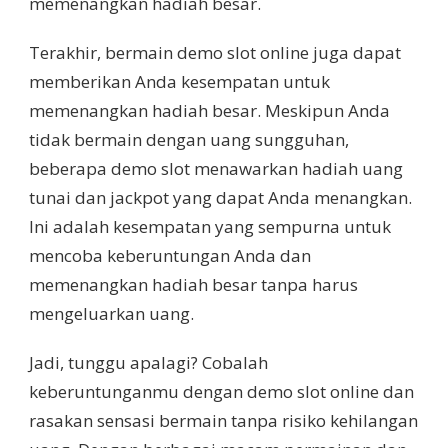
memenangkan hadiah besar.
Terakhir, bermain demo slot online juga dapat
memberikan Anda kesempatan untuk
memenangkan hadiah besar. Meskipun Anda
tidak bermain dengan uang sungguhan,
beberapa demo slot menawarkan hadiah uang
tunai dan jackpot yang dapat Anda menangkan.
Ini adalah kesempatan yang sempurna untuk
mencoba keberuntungan Anda dan
memenangkan hadiah besar tanpa harus
mengeluarkan uang.
Jadi, tunggu apalagi? Cobalah
keberuntunganmu dengan demo slot online dan
rasakan sensasi bermain tanpa risiko kehilangan