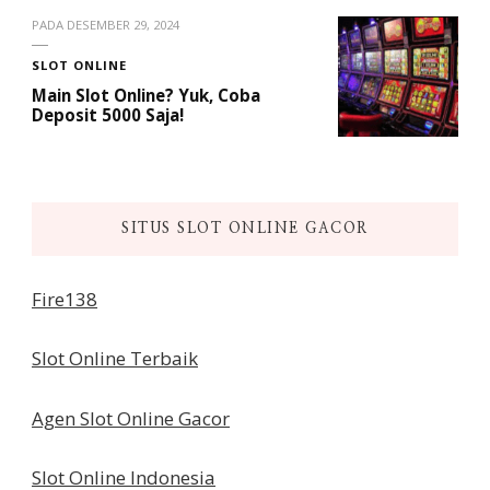
PADA
DESEMBER 29, 2024
SLOT ONLINE
Main Slot Online? Yuk, Coba
Deposit 5000 Saja!
SITUS SLOT ONLINE GACOR
Fire138
Slot Online Terbaik
Agen Slot Online Gacor
Slot Online Indonesia