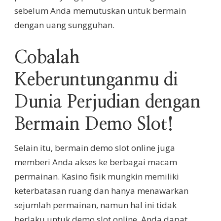
sebelum Anda memutuskan untuk bermain
dengan uang sungguhan.
Cobalah
Keberuntunganmu di
Dunia Perjudian dengan
Bermain Demo Slot!
Selain itu, bermain demo slot online juga
memberi Anda akses ke berbagai macam
permainan. Kasino fisik mungkin memiliki
keterbatasan ruang dan hanya menawarkan
sejumlah permainan, namun hal ini tidak
berlaku untuk demo slot online. Anda dapat