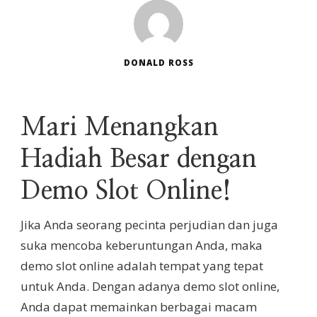
DONALD ROSS
Mari Menangkan
Hadiah Besar dengan
Demo Slot Online!
Jika Anda seorang pecinta perjudian dan juga
suka mencoba keberuntungan Anda, maka
demo slot online adalah tempat yang tepat
untuk Anda. Dengan adanya demo slot online,
Anda dapat memainkan berbagai macam